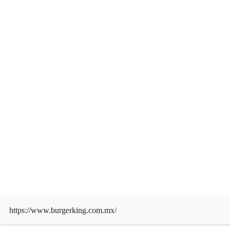
OPINIÓN
Prensa y Democracia
admin
Ago 4, 2026
https://www.burgerking.com.mx/