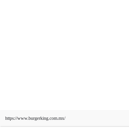
Derechos de autor © 2026 | Funciona con
WordPress
|
News Mart
por ThemeArile
https://www.burgerking.com.mx/