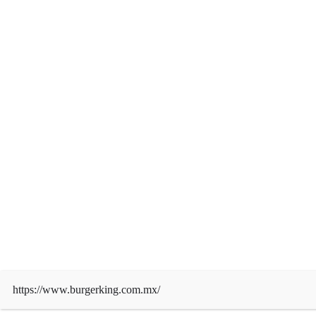
CATEGORIES
ARTÍCULO DE FONDO
CULTURA
DEPORTES
ECONOMÍA
EDITORIAL
enlace diario ONLINE TV
https://www.burgerking.com.mx/
Enlace Legislativo