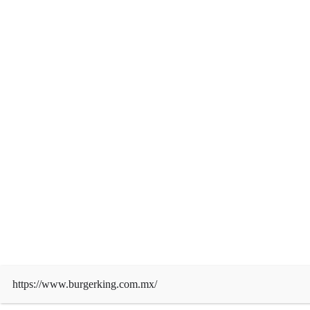
Derechos de autor © 2026 | Funciona con
WordPress
|
News Mart
por ThemeArile
https://www.burgerking.com.mx/