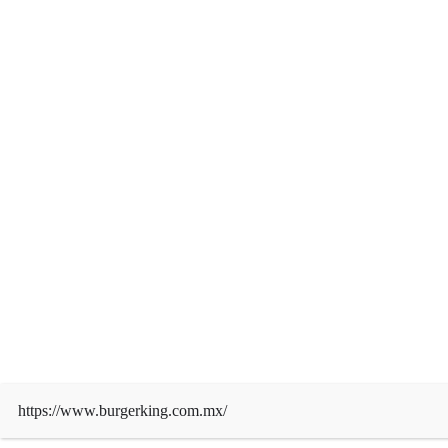
julio 2025
junio 2025
mayo 2025
abril 2025
marzo 2025
febrero 2025
enero 2025
diciembre 2024
noviembre 2024
https://www.burgerking.com.mx/
octubre 2024