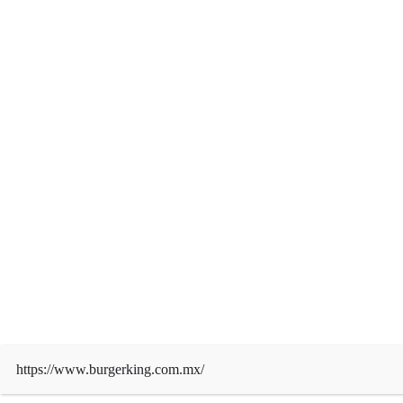
admin
Ago 6, 2026
INTERNACIONALES
Un resto de cohete de SpaceX se estrella
inesperadamente contra la Luna
admin
Ago 5, 2026
EDITORIAL
La inteligencia artificial y el examen de
la UNAM: ¿herramienta o bloqueo del
https://www.burgerking.com.mx/
pensamiento?