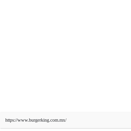
admin
Ago 4, 2026
Derechos de autor © 2026 | Funciona con
WordPress
|
News Mart
por ThemeArile
https://www.burgerking.com.mx/