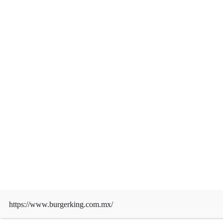
Derechos de autor © 2026 | Funciona con
WordPress
|
News Mart
por ThemeArile
https://www.burgerking.com.mx/