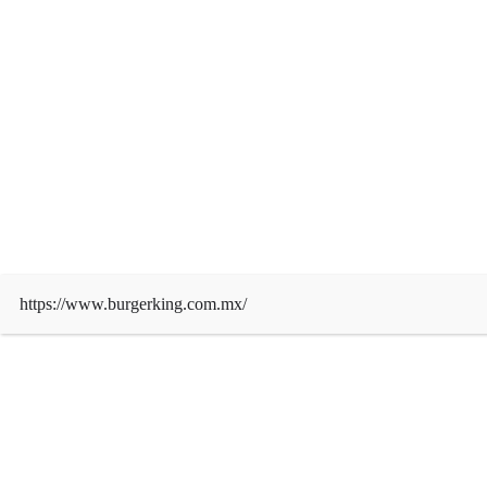
Derechos de autor © 2026 | Funciona con
WordPress
|
News Mart
por ThemeArile
https://www.burgerking.com.mx/